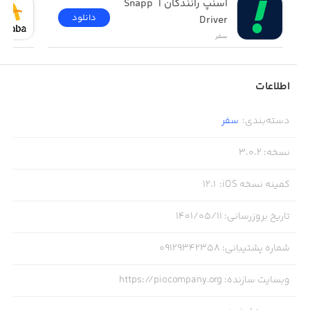
اسنپ رانندگان | Snapp 
دانلود
Driver
سفر
اطلاعات
دسته‌بندی
:
سفر
نسخه
:
3.0.2
کمینه نسخه iOS
:
12.1
تاریخ بروزرسانی
:
۱۴۰۱/۰۵/۱۱
شماره پشتیبانی
:
09129342358
وبسایت سازنده
:
https://piocompany.org