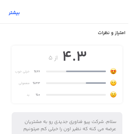
بیشتر
امتیاز و نظرات
4.3
از ۵
٪66
خیلی خوب
٪33
معمولی
٪0
بد
سلام. شرکت پیو فناوری جدیدی رو به مشتریان
عرضه می کنه که نظیر اون را خیلی کم میتونیم