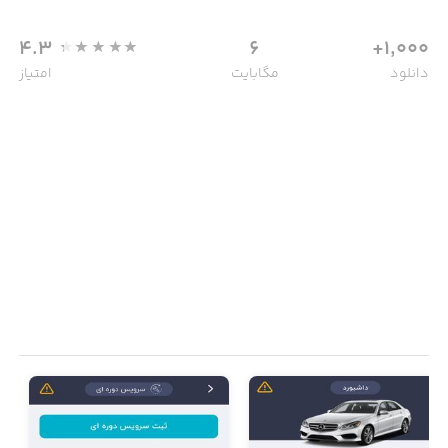
4.3
6
1,000+
دانلود
مگابایت
امتیاز