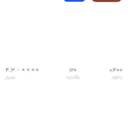
4.3
120
400+
دانلود
مگابایت
امتیاز