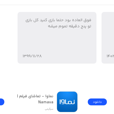
فوق العاده بود حتما بازی کنید کل بازی
تو پنج دقیقه تموم میشه
۱۳۹۹/۱۱/۲۸
۱۴۰
فیلیمو | Filimo - تماشای 
نماوا - تماشای فیلم | 
Namava
دانلود
سرگرمی