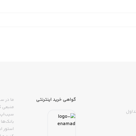
گواهی خرید اینترنتی
ما در سی
منبعی کا
داول
سیب‌اپ م
بانک‌ها 
استور ای