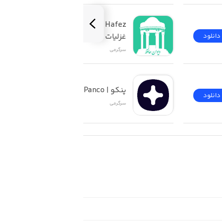
Divan and fal of Hafez 
غزلیات و فال حافظ باصدا
دانلود
دانلود
سرگرمی
پنکو | Panco
دانلود
دانلود
سرگرمی