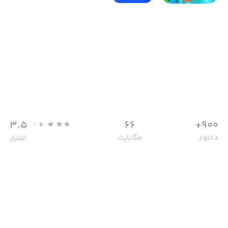
3.5
66
900+
دانلود
مگابایت
امتیاز