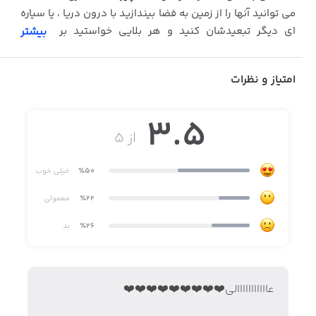
می توانید آنها را از زمین به فضا بیندازید با درون دریا ، یا سیاره
ای دیگر تبعیدشان کنید و هر بلایی خواستید بر سرشان
بیشتر
بیاورید !
امتیاز و نظرات
3.5
از ۵
٪50
خیلی خوب
٪22
معمولی
٪26
بد
عااااااااااالي❤️❤️❤️❤️❤️❤️❤️❤️❤️