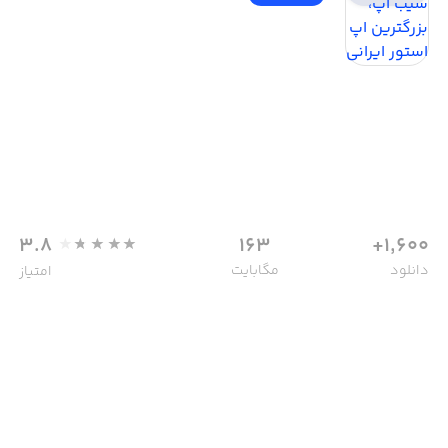
3.8
163
1,600+
دانلود
مگابایت
امتیاز