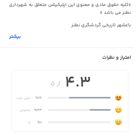
«کلیه حقوق مادی و معنوی این اپلیکیشن متعلق به شهرداری
نطنز می باشد »
باغشهر تاریخی گردشگری نطنز
بیشتر
اولین و کاملترین اپلیکیشن گردشگری نطنز
امتیاز و نظرات
یک همراه کاملا حرفه ای برای سفر یا گردش در نطنز
4.3
از ۵
برخی قابلیت های برنامه :
٪66
خیلی خوب
٪33
معمولی
کامل ترین نقشه ی گردشگری نطنز
٪0
بد
لیست جاذبه های گردشگری نطنز
لیست مراکز تفریحی نطنز