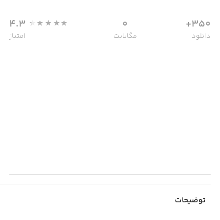
4.3
0
350+
دانلود
مگابایت
امتیاز
توضیحات