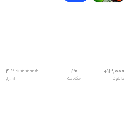
4.2
120
13,000+
دانلود
مگابایت
امتیاز