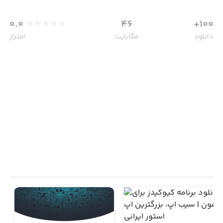
0.0
46
100+
دانلود
مگابایت
امتیاز