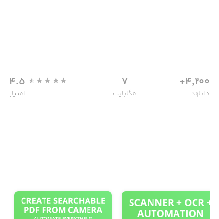
4.5
7
4,200+
دانلود
مگابایت
امتیاز