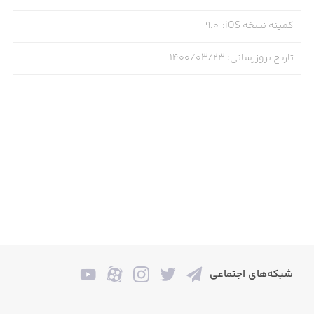
کمینه نسخه iOS
:
9.0
برخی از ویژگی‌های بازی Raiders of the North Sea:
- استفاده از قوانین نوبتی برای بازی با کارت مشابه بوردگیم
تاریخ بروزرسانی
:
۱۴۰۰/۰۳/۲۳
اصلی
- امکان استفاده از مبارزین و کارگرهای مختلف با توانایی‌های
متفاوت
- یکی از بهترین گزینه‌ها برای سرگرمی‌های دسته‌جمعی یا
انفرادی
- زاویه دید بالا به پایین جهت افزایش تمرکز و اشراف بازیکن
روی نقاط مختلف نقشه
- بهره‌گیری از هوش مصنوعی برای رقابت انفرادی
- امکان استفاده از خدمه قایق‌ها برای جستجوی طلا
شبکه‌های اجتماعی