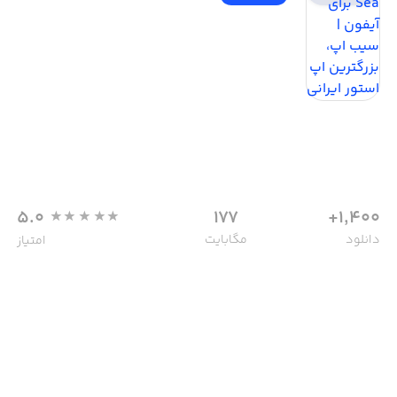
5.0
177
1,400+
دانلود
مگابایت
امتیاز