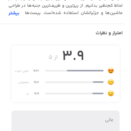
لحاظ کم‌نظیر بدانیم. از ریزترین و ظریف‌ترین جنبه‌ها در طراحی
ماشین‌ها و جزئیاتشان استفاده شده‌است. پیست‌ها و موانع
بیشتر
مسابقات، حتی همه صحنه‌های تصادف هم به خوبی پیش‌بینی
و طراحی شده‌اند . پس چرا منتظر بمانیم؟
امتیاز و نظرات
کافی‌ست همین حالا این بازی جذاب و خارق‌العاده را دریافت
کنیم تا از تجربه‌ی بی‌نظیر این بازی نهایت لذت را ببریم.
3.9
از ۵
٪62
خیلی خوب
٪18
معمولی
٪19
بد
عالي