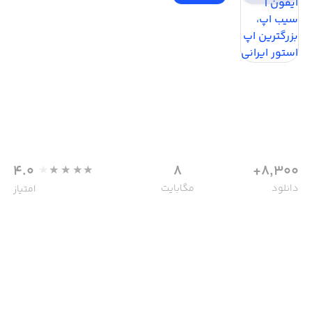
4.0
8
8,300+
دانلود
مگابایت
امتیاز