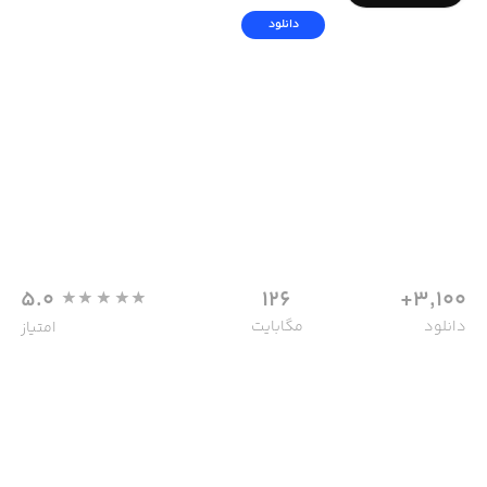
دانلود
5.0
126
3,100+
دانلود
مگابایت
امتیاز