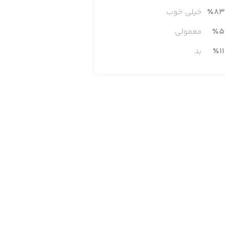
83
٪
خیلی خوب
5
٪
معمولی
11
٪
بد