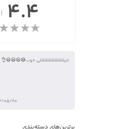
4.4
· ۳۲ مرحله
از
· ۱۰ تم مختلف
· امکان مقایسه امتیاز خود با بازیکنان د
خیلللللللللللللللللی خوب😅😃😃😃👌
همین حالا Rider را دانلود کرده و مهارت‌های خود را به چالش بکشید!
۳/۰۵/۲۰
برترین‌های دسته‌بندی