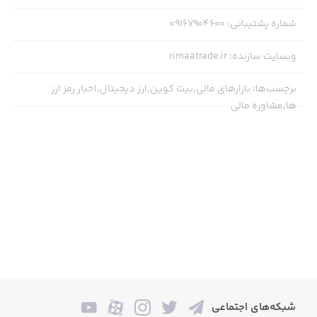
شماره پشتیبانی
:
09167904600
وبسایت سازنده
:
rimaatrade.ir
برچسب‌ها
:
بازارهای مالی,بیت کوین,ارز دیجیتال,اخبار رمز ارز
ها,مشاوره مالی
شبکه‌های اجتماعی