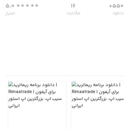
5.0
16
550+
دانلود
مگابایت
امتیاز