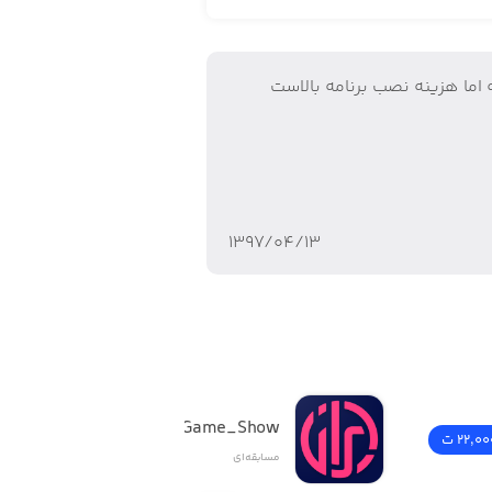
ین‌ها و صندوقچه‌های مملو از تجهیزات
اما هزينه نصب برنامه بالاست
به حداکثر توان خود برسانید – در ضمن،
، رویدادها و تجهیزات ویژه را آزاد کنید
۱۳۹۷/۰۴/۱۳
ه صدر صعود کنید؟
TV1_Game_Show
22,00 ت
دانلود
مسابقه‌ای