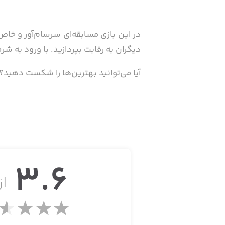
در این بازی مسابقه‌ای سرسام‌آور و خاص،
دیگران به رقابت بپردازید. با ورود به شر
آیا می‌توانید بهترین‌ها را شکست دهید؟
· مسابقات آنلاین: در مسابقات هیجان‌ا
فردی خاص تبدیل شوید
· ماشین‌های خاص: از میان ماشین‌های دل
3.6
شبیه به آن‌ها را ندیده‌اید
از 
· با تیم خود به سمت پیروزی حرکت کنید
کرده یا دوستانی جدید پیدا کنید. جوایز