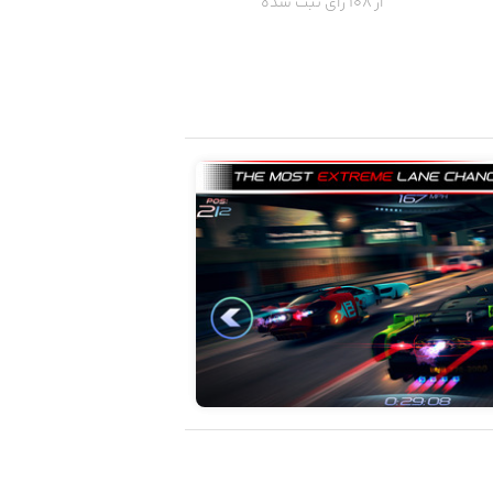
از 108 رای ثبت شده