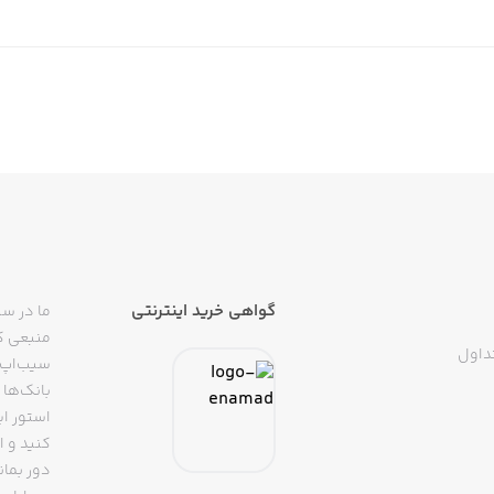
گواهی خرید اینترنتی
ما در سی
منبعی کا
داول
سیب‌اپ م
بانک‌ها 
استور ای
دور بمان