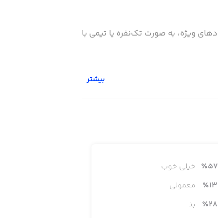
دهای ویژه، به صورت تک‌نفره یا تیمی با
بیشتر
 برای شرافت و ثروت مسابقه داده و به
نتخاب بپردازید. ماشین‌هایی که تابحال
57
٪
خیلی خوب
13
٪
معمولی
 می‌توانید با دوستان قدیمی خود بازی
28
٪
بد
 به برترین تیم جهان بدل شوید