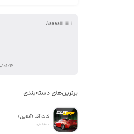
· در رویدادها برنده شوید: در رویداده
دست پیدا کنید
Aaaaalllliiiiii
· ماشین خود را ارتقاع داده و آن را شخ
می‌توانید ظاهر آن را عوض کرده و به سلی
· بر خیابان‌ها حکمفرمایی کنید: در حالت 
– اما به یاد داشته باشید، در این مسیر 
۸/۰۱/۱۲
· لیگ‌های هرمی: در سطوح لیگ پیشرفت ک
برترین‌های دسته‌بندی
کات آف (آنلاین)
مسابقه‌ای