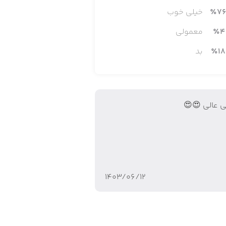
76
٪
خیلی خوب
وانید در پلتفرم‌های مختلفی از جمله
4
٪
معمولی
18
٪
بد
‌های ظاهری کاراکتر خود را از موی سر گرفته
تا لباس و غیره را تغییر دهید و طبق سلیقه خود، شخصیت بازیتان را بسازید. جامعه بزرگ و میلیونی Roblox باعث شده این بازی فقط در اپ‌استور
ی عالی 😍😍
۱۴۰۳/۰۶/۱۲