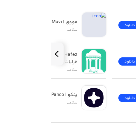
مووی | Muvi
دانلود
دانلود
سرگرمی
Divan and fal of Hafez 
غزلیات و فال حافظ باصدا
دانلود
دانلود
سرگرمی
پنکو | Panco
دانلود
دانلود
سرگرمی