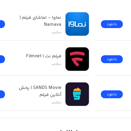
ه صورت کامل توسط بازیکن
فیلیمو | Filimo - تماشای 
نماوا - تماشای فیلم | 
Namava
دانلود
ترهای مختلف و متنوع
سرگرمی
فیلم نت | Filmnet
دانلود
سرگرمی
SANDS Movie | پخش 
آنلاین فیلم
دانلود
سرگرمی