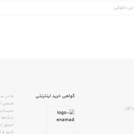
ی,حقوقی
گواهی خرید اینترنتی
ما در سی
منبعی کا
داول
سیب‌اپ م
بانک‌ها 
استور ای