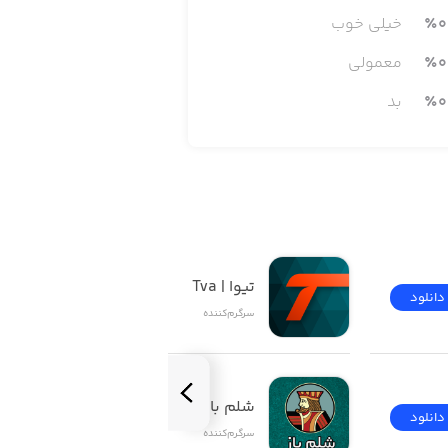
0
٪
خیلی خوب
رم‌کننده لذت ببرید. همچنین با ورود به
0
٪
معمولی
0
٪
بد
تیوا | Tva
دانلود
دانلود
سرگرم‌کننده
شلم باز | ShelemBaz
دانلود
دانلود
سرگرم‌کننده