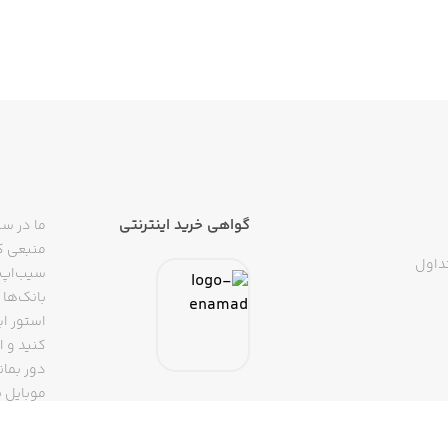
گواهی خرید اینترنتی
ما در سی
منبعی کا
داول
سیب‌اپ م
بانک‌ها 
استور ای
دور بمان
موبایل ب
(روبیکا، 
تپسی، آ