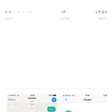
0.0
12
450+
دانلود
مگابایت
امتیاز