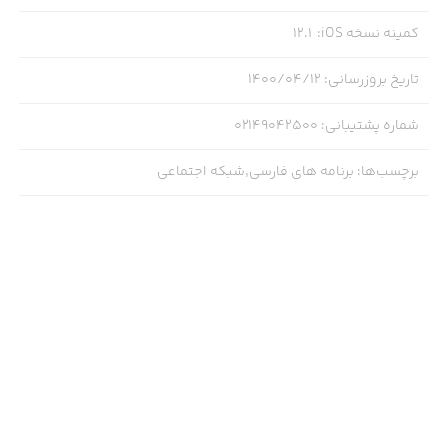
کمینه نسخه iOS
:
12.1
تاریخ بروزرسانی
:
۱۴۰۰/۰۴/۱۲
شماره پشتیبانی
:
02149042500
برچسب‌ها
:
برنامه های فارسی,شبکه اجتماعی