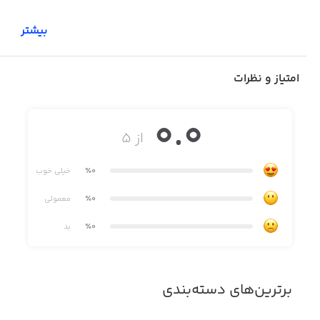
بیشتر
امتیاز و نظرات
0.0
از ۵
٪0
خیلی خوب
٪0
معمولی
٪0
بد
برترین‌های دسته‌بندی