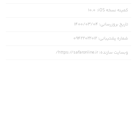
کمینه نسخه iOS
:
10.0
تاریخ بروزرسانی
:
۱۴۰۰/۰۳/۰۴
شماره پشتیبانی
:
09422022012
وبسایت سازنده
:
https://safaronline.ir/