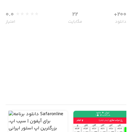
0.0
22
200+
دانلود
مگابایت
امتیاز