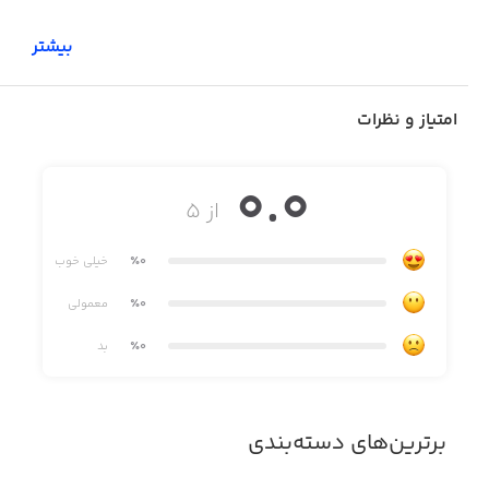
بیشتر
امتیاز و نظرات
0.0
از ۵
٪0
خیلی خوب
٪0
معمولی
٪0
بد
برترین‌های دسته‌بندی