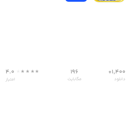
4.0
196
1,400+
دانلود
مگابایت
امتیاز