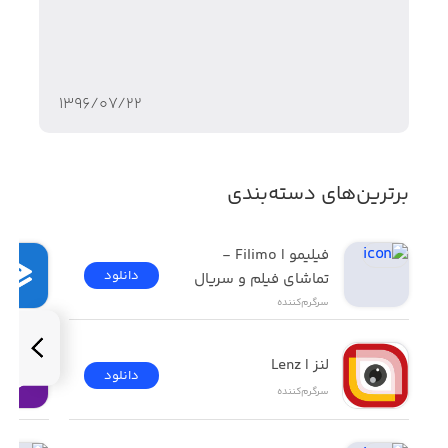
ویژگی‌های بازی Crazy Taxi Classic:
• گیم‌پلی اتومبیل‌سواری
• گرافیک جذاب
۱۳۹۶/۰۷/۲۲
• دو حالت بازی Arcade Mode و Original Mode
• ۱۶ مینی‌گیم سرگرم‌کننده
برترین‌های دسته‌بندی
• کنترلرهای ساده
• موسیقی متن ساخته‌شده توسط The Offspring و Bad
فیلیمو | Filimo - 
Religion
دانلود
تماشای فیلم و سریال
سرگرم‌کننده
لنز | Lenz
دانلود
سرگرم‌کننده