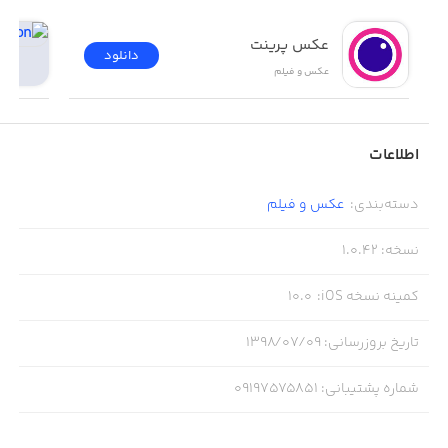
عکس پرینت
دانلود
عکس و فیلم
قابل ذکر است اپلیکیشن صنعت عکاسی کاملا رایگان بوده و
تمام محتوای آن به صورت اختصاصی میباشد.
اطلاعات
کانال تلگرام صنعت عکاسی :
دسته‌بندی
:
عکس و فیلم
https://telegram.me/sanateakkasi
نسخه
:
1.0.42
کمینه نسخه iOS
:
10.0
تاریخ بروزرسانی
:
۱۳۹۸/۰۷/۰۹
شماره پشتیبانی
:
09197575851