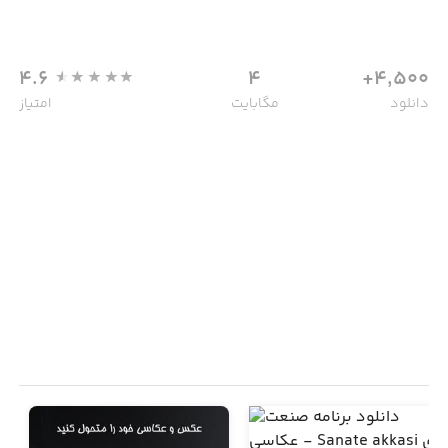
4.6
4
4,500+
دانلود
مگابایت
امتیاز