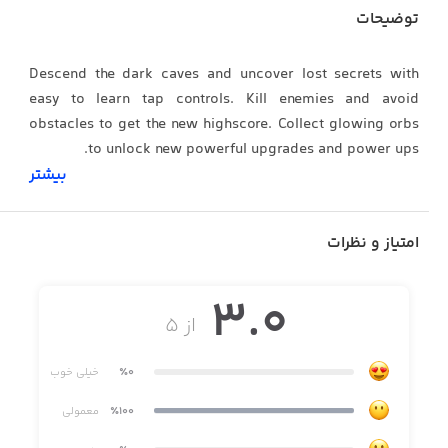
توضیحات
Descend the dark caves and uncover lost secrets with
easy to learn tap controls. Kill enemies and avoid
obstacles to get the new highscore. Collect glowing orbs
to unlock new powerful upgrades and power ups.
بیشتر
Features:
امتیاز و نظرات
• Tap to jump from side to side
3.0
• Kill enemies to get points and build combos
از ۵
• Unlock upgrades and powerups
٪0
خیلی خوب
• Four different infinite caves with unique mechanics and
obstacles
٪100
معمولی