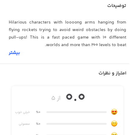
توضیحات
Hilarious characters with loooong arms hanging from
flying rockets trying to avoid weird obstacles by doing
pull-ups! This is a fast paced game with 10 different
worlds and more than 200 levels to beat.
بیشتر
- Get new characters.
امتیاز و نظرات
- Short levels with varied difficulty and speed.
0.0
- Each world contains different kinds of obstacles and
از ۵
challenges.
- Every character has a special accessory to unlock.
٪0
خیلی خوب
٪0
معمولی