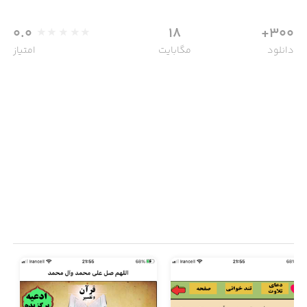
0.0
18
300+
دانلود
مگابایت
امتیاز