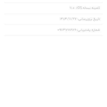
کمینه نسخه iOS
:
11.0
تاریخ بروزرسانی
:
۱۴۰۴/۱۱/۲۷
شماره پشتیبانی
:
09113768289