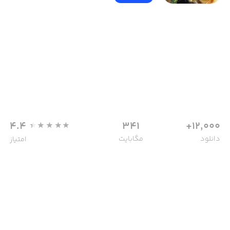
4.4
341
12,000+
دانلود
مگابایت
امتیاز