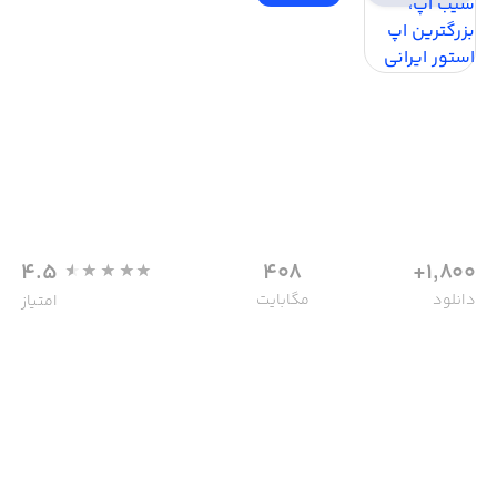
4.5
408
1,800+
دانلود
مگابایت
امتیاز