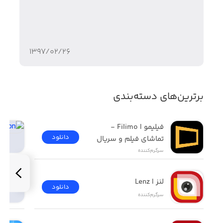
برخی از ویژگی‌های بازی Shadowmatic:
- ارائه بیش از ۱۳۰ مرحله جذاب و اعتیادآور
۱۳۹۷/۰۲/۲۶
- زاویه دید ۳ بعدی بازیکن نسبت به اجسام انتزاعی و امکان
چرخاندن اجسام به صورت ۳۶۰ درجه
برترین‌های دسته‌بندی
- گرافیک و موسیقی متن بی‌نظیر در کنار گیم‌پلی جذاب و
مدرن
فیلیمو | Filimo - 
- سازگاری با Apple TV
دانلود
تماشای فیلم و سریال
سرگرم‌کننده
- قابل اجرا روی تمامی دیوایس‌های iOS (آیفون 4s و مدل‌های
جدیدتر)
لنز | Lenz
دانلود
سرگرم‌کننده