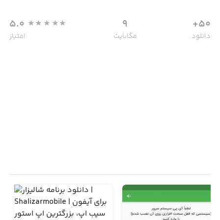
5.0
9
50+
دانلود
مگابایت
امتیاز