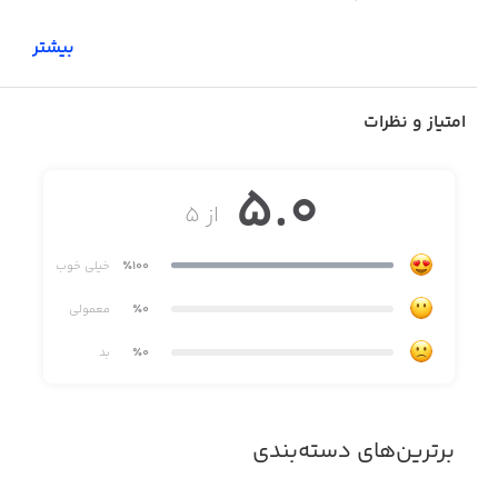
بیشتر
نرم افزار شالیکوبی شالیزار یک سیستم جامع تحت ویندوز دارد
که نقش سرور برای موبایل را نیز ایفا میکند. در نتیجه پرسنل
امتیاز و نظرات
کارخانه می توانند با در دست داشتن یک تبلت و یا موبایل خود
در محیط کارخانه به امور پرداخته و بار شالی را پذیرش، خروجی
5.0
و تولید محصول را مشخص و ثبت خشک کن ها را انجام دهد.
از ۵
٪100
خیلی خوب
نرم افزار موبایل شالیزار جهت سهولت انجام امور کارخانه طراحی
و توسعه داده شده است.
٪0
معمولی
٪0
بد
امکانات نرم افزار موبایل شالیزار به قرار زیر می باشد:
برترین‌های دسته‌بندی
لیست مشتریان، مشاهده و انتخاب مشتری (کشاورز) مورد نظر