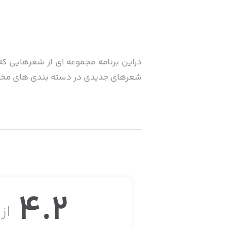
دراین برنامه مجموعه ای از شعرهایی که
شعرهای جدیدی در دسته بندی های مختلف د
شعرهایی شامل:
عاشقانه ، غزل ، دوبیتی ، قصیده ، قطعه ، 
4.2
از ۵
با حجم کم نصب کنید ولذت ببرید.