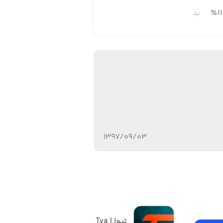
11
٪
بد
۱۳۹۷/۰۹/۰۳
تیوا | Tva