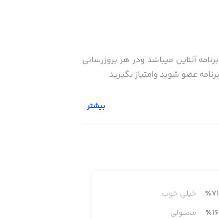
نامه آنلاین میباشد ودر هر بروزرسانی
رنامه عضو شوید وامتیاز بگیرید
بیشتر
 ، متفرقه و…
71
٪
خیلی خوب
16
٪
معمولی