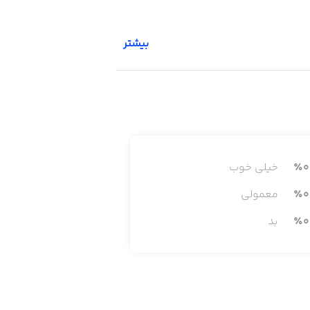
بیشتر
0
٪
خیلی خوب
0
٪
معمولی
0
٪
بد