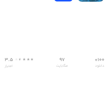
3.5
97
100+
دانلود
مگابایت
امتیاز