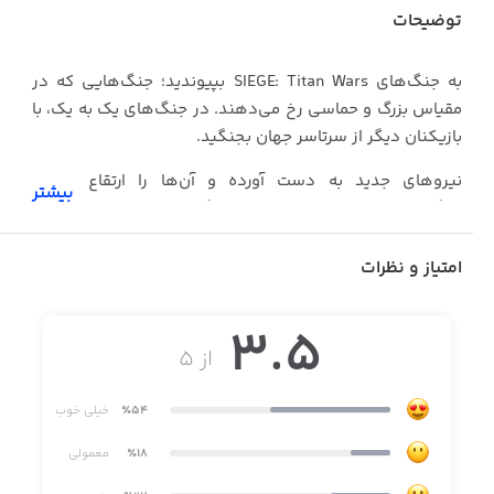
توضیحات
به جنگ‌های SIEGE: Titan Wars بپیوندید؛ جنگ‌هایی که در
مقیاس بزرگ و حماسی رخ می‌دهند. در جنگ‌های یک به یک، با
بازیکنان دیگر از سرتاسر جهان بجنگید.
نیروهای جدید به دست آورده و آن‌ها را ارتقاع دهید؛
بیشتر
جنگجویان افسانه‌ای، جادوهای ویرانگر و غول‌های عظیم‌الجثه.
برج‌های رقیب خود را تخریب کرده و با پشت سر گذاشتن
نبردهای خیره‌کننده، قلعه او را تسخیر کنید. غول‌های
امتیاز و نظرات
افسانه‌ای را احضار کرده و سقوط دشمنان خود را تماشا کنید.
3.5
یک استراتژی مطلوب ایجاد کرده و پیشرفت کنید! در SIEGE:
از ۵
Titan Wars که شامل ۹ سطح مختلف است، با نیروهای
اسطوره‌ای جنگیده و به بالاترین جایگاه ممکن برسید.
٪54
خیلی خوب
· در حالت آنلاین با بازیکنان دیگر از سرتاسر جهان جنگیده و
٪18
معمولی
امتیاز جمع کنید