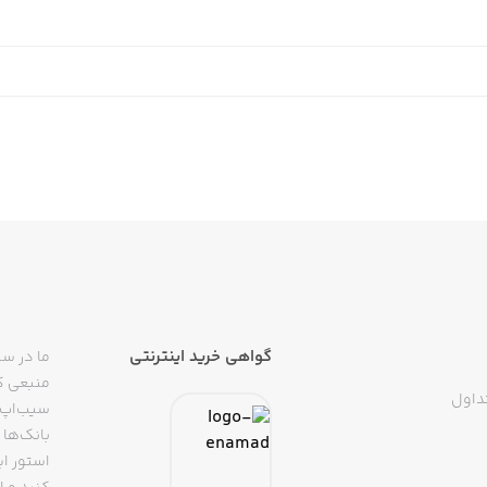
گواهی خرید اینترنتی
ما در سی
منبعی کا
داول
سیب‌اپ م
بانک‌ها 
استور ای