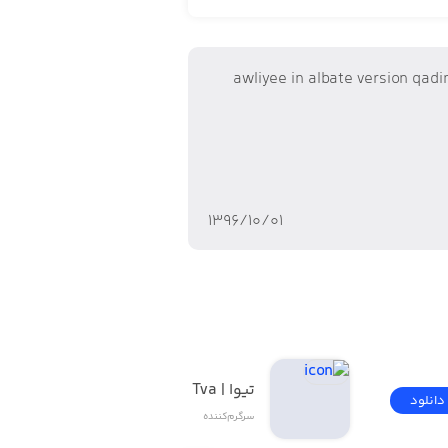
awliyee in albate version qad
۱۳۹۶/۱۰/۰۱
تیوا | Tva
دانلود
دانلود
سرگرم‌کننده