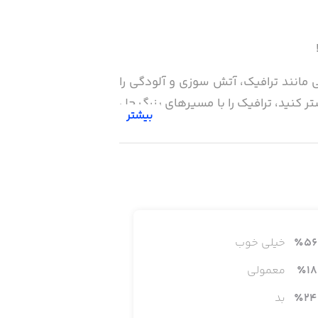
مانند ترافیک، آتش سوزی و آلودگی را
تر کنید، ترافیک را با مسیرهای بزرگ حل
بیشتر
 باز کردن مناظر منحصر به فرد مانند
56
٪
خیلی خوب
18
٪
معمولی
24
٪
بد