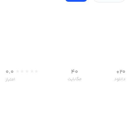
0.0
40
20+
دانلود
مگابایت
امتیاز