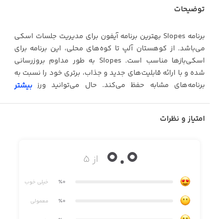
توضیحات
برنامه Slopes بهترین برنامه آیفون برای مدیریت جلسات اسکی
می‌باشد. از کوهستان آلپ تا کوه‌های محلی، این برنامه برای
اسکی‌بازها مناسب است. Slopes به طور مداوم بروزرسانی
شده و با ارائه قابلیت‌های جدید و جذاب، برتری خود را نسبت به
برنامه‌های مشابه حفظ می‌کند. حال می‌توانید ورزش‌های
بیشتر
زمستانی خود را به گونه‌ای آسان و جذاب مدیریت کنید! با برنامه
محبوب خودتان آشنا شوید.
امتیاز و نظرات
0.0
· با قرار دادن موبایل در جیب لباس خود، آمار مربوط به
از ۵
مسیرهای طی‌شده در تله‌اسکی و پیست را دریافت کنید
· از شاخص‌هایی همچون میزان سرعت، ارتفاع، مسافت و... آگاه
٪0
خیلی خوب
شوید
٪0
معمولی
· با مقایسه آمار فعلی با آمار فصل قبل، تلاش خود را بیشتر