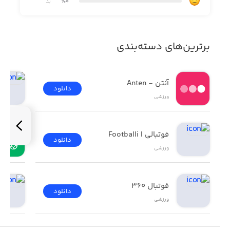
٪0
بد
کرده و پیشرفت کنید
· در جداول رده‌بندی فصلی (و شخصی) که متکی بر ۷ شاخص
مختلف هستند، با دوستان خود به رقابت بپردازید
برترین‌های دسته‌بندی
· اعداد و ارقام خود را در شبکه‌های اجتماعی به اشتراک
بگذارید
آنتن - Anten
دانلود
ورزشی
فوتبالی | Footballi
دانلود
ورزشی
فوتبال ۳۶۰
دانلود
ورزشی