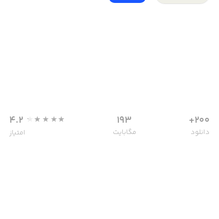
4.2
193
200+
دانلود
مگابایت
امتیاز