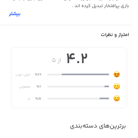
بازی پرافتخار تبدیل کرده اند .
بیشتر
امتیاز و نظرات
4.2
از ۵
٪76
خیلی خوب
٪7
معمولی
٪15
بد
برترین‌های دسته‌بندی