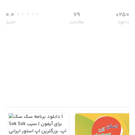
0.0
79
250+
دانلود
مگابایت
امتیاز