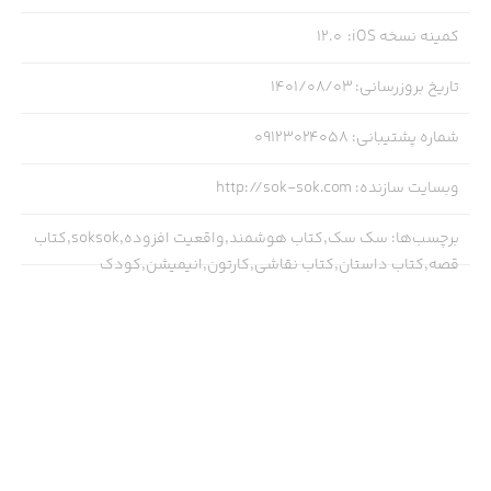
کمینه نسخه iOS
:
12.0
تاریخ بروزرسانی
:
۱۴۰۱/۰۸/۰۳
شماره پشتیبانی
:
09123024058
وبسایت سازنده
:
http://sok-sok.com
برچسب‌ها
:
سک سک,کتاب هوشمند,واقعیت افزوده,soksok,کتاب
قصه,کتاب داستان,کتاب نقاشی,کارتون,انیمیشن,کودک