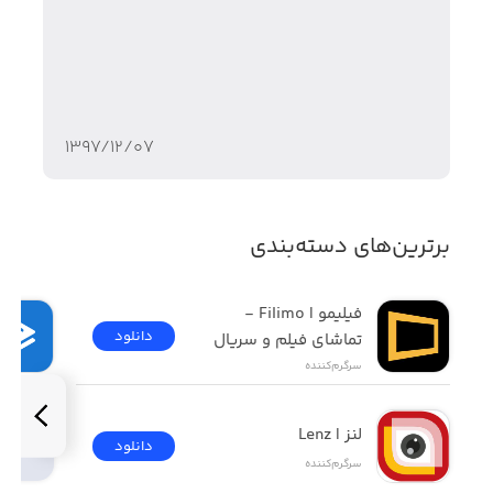
ویژگی‌های بازی Sonic The Hedgehog 2 Classic:
• گیم‌پلی آرکید و اکشن
۱۳۹۷/۱۲/۰۷
• گرافیک دوبعدی پیکسلی
• کنترلرهای ساده
برترین‌های دسته‌بندی
• ۱۲ منطقه‌ی مختلف بازی با طراحی و ویژگی‌های منحصربه‌فرد
• حالت‌های بازی Time Attack و Boss Attack
فیلیمو | Filimo - 
دانلود
تماشای فیلم و سریال
• مراحل مختلف Hidden Palace Zone
سرگرم‌کننده
• افکت‌های صوتی و موسیقی متن جذاب
لنز | Lenz
دانلود
سرگرم‌کننده