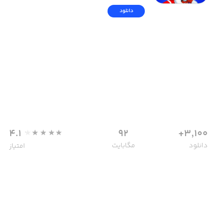
دانلود
4.1
92
3,100+
دانلود
مگابایت
امتیاز