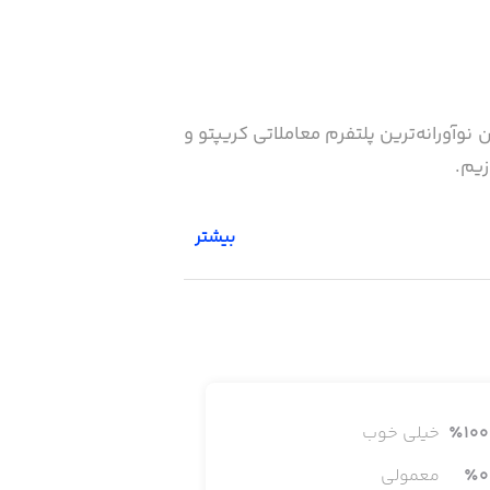
به‌عنوان نوآورانه‌ترین پلتفرم معاملاتی کریپتو و
زیم.
بیشتر
صرافی سروش با امنیت بسیار بالا، نقدینگی بیش از ۲۰ میلیارد دلار، و پلتفرم حرفه‌ای اسپات و فیوچرز با بیش از ۱۳۰۰ توکن و ارز لیست‌شده، یکی
SocialF هوشمند است، می‌توانید آموزش ببینید، با تریدرهای حرفه‌ای دیگر در
100
٪
خیلی خوب
0
٪
معمولی
لتفرم معاملاتی است. SorooshX یک اکوسیستم بلاکچینی SocialFi جامع و یک ارائه‌دهنده‌ی معتبر زیرساخت‌های ارز