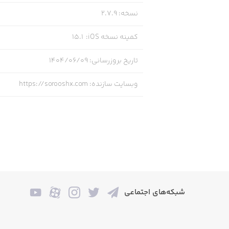
نسخه
:
2.7.9
تکنولوژی مستقر در امارات و کانادا توس
کمینه نسخه iOS
:
15.1
تاریخ بروزرسانی
:
۱۴۰۴/۰۶/۰۹
اطلاعات بیشتر در وب‌سایت رسمی:
وبسایت سازنده
:
https://sorooshx.com
https://sorooshx.com
شبکه‌های اجتماعی