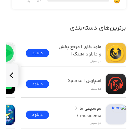
٪0
بد
برترین‌های دسته‌بندی
ملودیفای | مرجع پخش 
دانلود
و دانلود آهنگ | 
Melodify
موسیقی
اسپارس | Sparse
دانلود
موسیقی
موسیقی ما  ( 
دانلود
musicema )
موسیقی