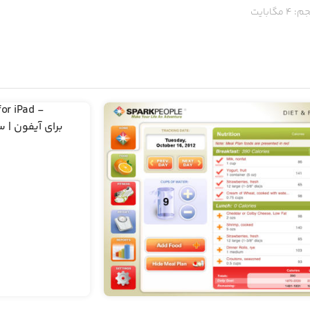
م:
4
مگابایت