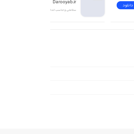
Darooyab.ir
دانلود
دانلود
سلامتی و تناسب اندام