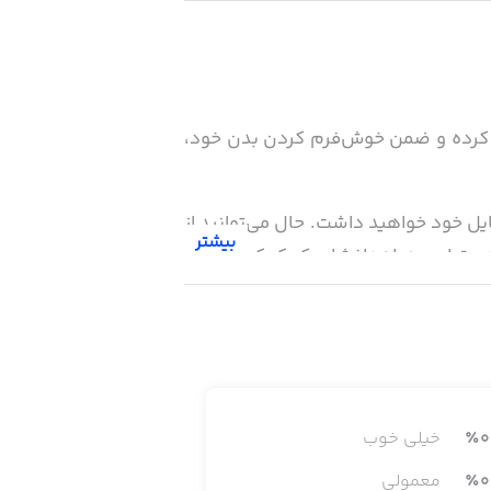
س – وزن خود را کم کرده و ضمن خوش‌فرم کردن بدن خود،
س در جهان یعنی SparkPeople.com را بر روی گوشی موبایل خود خواهید داشت. حال می‌توانید از
بیشتر
ی دستیابی به اهدافشان کمک کرده است
 و در هر مکان و زمان به شما در رسیدن به سلامتی، فیتنس و
0
٪
خیلی خوب
0
٪
معمولی