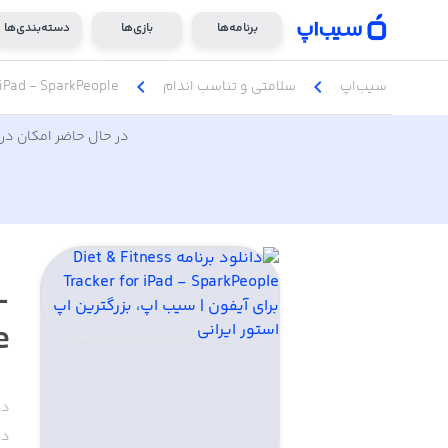
برنامه‌ها
بازی‌ها
دسته‌بندی‌ها
chevron_left
chevron_left
سیب‌اپ
سلامتی و تناسب اندام
r iPad - SparkPeople
در حال حاضر امکان دری
-
e
دس
دا