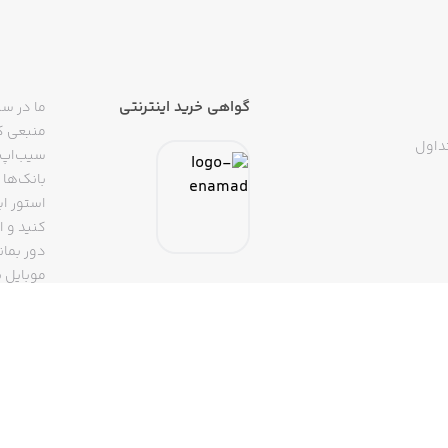
گواهی خرید اینترنتی
ما در سی
منبعی کا
داول
سیب‌اپ م
بانک‌ها 
استور ای
دور بمان
موبایل ب
(روبیکا، 
تپسی، آ
اپلیکیشن
تنها با 
سیب‌اپ، بزرگ‌ترین اپ استور ایرانی