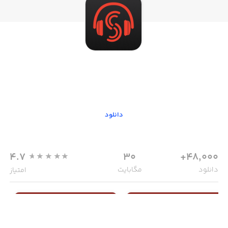
اسپارس | Sparse
موسیقی
دانلود
4.7
30
48,000+
دانلود
مگابایت
امتیاز