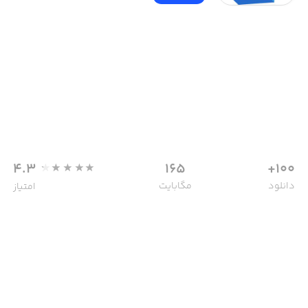
4.3
165
100+
دانلود
مگابایت
امتیاز