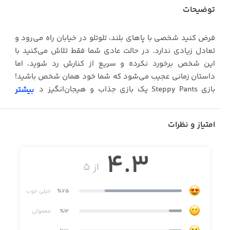
توضیحات
فرض کنید شخصی با پاهای بلند، تلوتلو در خیابان راه می‌رود و
تعادل زیادی ندارد. در حالت عادی شما فقط تلاش می‌کنید با
این شخص برخورد نکرده و سریع از کنارش رد شوید، اما
داستان زمانی عجیب می‌شود که شما خود همان شخص باشید!
بازی Steppy Pants یک بازی جذاب و هیجان‌انگیز در سبک
بیشتر
شبیه‌ساز پیاده‌روی تا بی‌نهایت است که می‌توانید در آن
ساعت‌ها بدون احساس خستگی، مشغول قدم زدن در
امتیاز و نظرات
پیاده‌روهای خیابان شوید.
4.3
از ۵
در بازی Steppy Pants همه چیز بامزه و جالب به نظر می‌رسد؛ از
نوع راه رفتن شخصیت اصلی بازی گرفته تا رانندگی عجیب
٪75
خیلی خوب
راننده‌های سر به هوا. هیچ چیز شبیه یک پیاده‌روی عادی
نیست! شما در نقش شخصیت اصلی بازی، وارد پیاده‌روی کنار
٪12
معمولی
خیابان می‌شوید؛ مسیر قدم برداشتن شما توسط موزائیک‌های