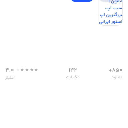
4.0
142
850+
دانلود
مگابایت
امتیاز