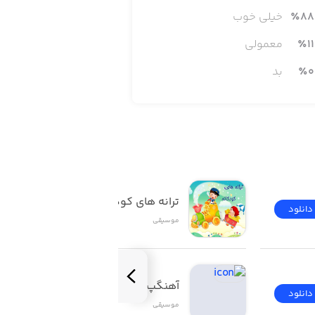
88
٪
خیلی خوب
11
٪
معمولی
0
٪
بد
ترانه های کودکانه
دانلود
دانلود
موسیقی
آهنگپ | Ahangap
دانلود
دانلود
موسیقی