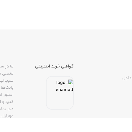
گواهی خرید اینترنتی
ما در سی
منبعی کا
داول
سیب‌اپ م
بانک‌ها 
استور ای
دور بمان
موبایل ب
(روبیکا، 
تپسی، آ