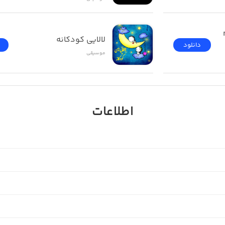
موسیقی ما  ( musicema 
لالایی کودکانه
دانلود
موسیقی
اطلاعات