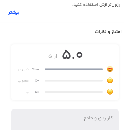
ارزون‌تر ازش استفاده کنید.
بیشتر
علاوه بر اپلیکیشن می‌توانید جدیدترین تخفیف‌ها را در
امتیاز و نظرات
شبکه‌های اجتماعی تخفیف کو دنبال کنید.
5.0
از ۵
آدرس وبسایت: www.takhfif.co
٪100
خیلی خوب
٪0
معمولی
٪0
بد
کاربردی و جامع