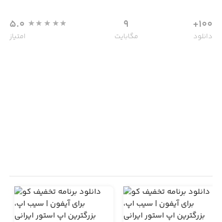
5.0
9
100+
دانلود
مگابایت
امتیاز