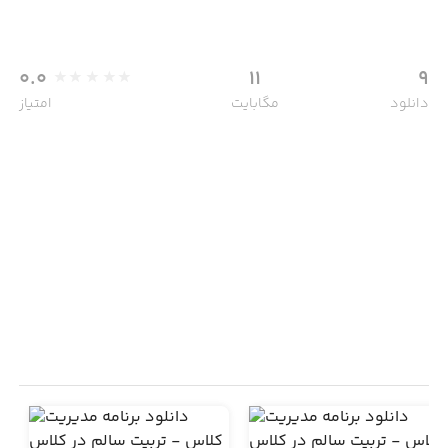
0.0
11
9
دانلود
مگابایت
امتیاز