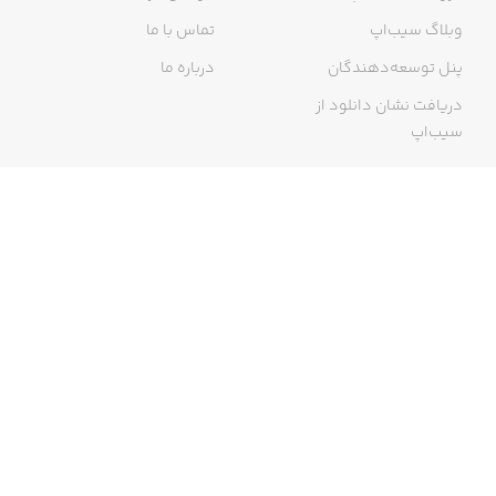
وبلاگ سیب‌اپ
تماس با ما
پنل توسعه‌دهندگان
درباره ما
دریافت نشان دانلود از
سیب‌اپ
گواهی خرید اینترنتی
ما در سیب‌اپ، بزرگ‌ترین و سریع‌ترین اپ استور ایرانی، تلاش می‌کنیم به
منبعی کاملی از اپلیکیشن‌های ایرانی آیفون دسترسی داشته باشید. با