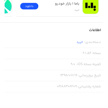
باما | بازار خودرو
دانلود
خرید
اطلاعات
دسته‌بندی
:
خرید
نسخه
:
2.1.52
کمینه نسخه iOS
:
9.0
تاریخ بروزرسانی
:
۱۳۹۸/۰۷/۱۶
شماره پشتیبانی
:
02188306209