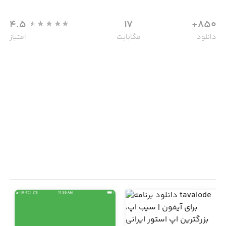
4.5
17
850+
دانلود
مگابایت
امتیاز