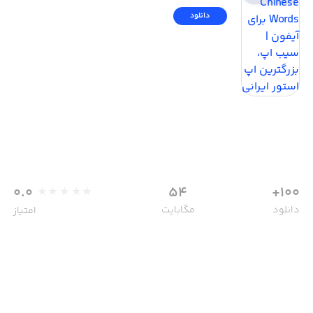
دانلود
0.0
54
100+
دانلود
مگابایت
امتیاز