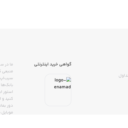
گواهی خرید اینترنتی
ما در سی
منبعی کا
داول
سیب‌اپ م
بانک‌ها 
استور ای
دور بمان
موبایل ب
(روبیکا، 
تپسی، آ