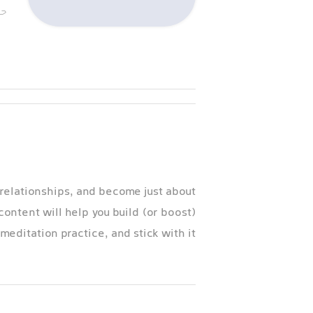
حج
elationships, and become just about
ontent will help you build (or boost)
meditation practice, and stick with it.
WHAT’S INSIDE: