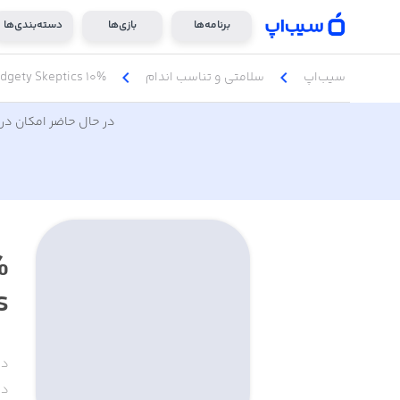
برنامه‌ها
بازی‌ها
دسته‌بندی‌ها
chevron_left
chevron_left
سیب‌اپ
سلامتی و تناسب اندام
10% Happier - Meditation for Fidgety Skeptics
در حال حاضر امکان دری
s
دس
دا