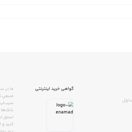
of purchase and your Ten Percent Happier subscription will
d off at least 24 hours before the end of the current per
ount within 24-hours prior to the end of the current perio
iTunes Account Settings but refunds will not be issued for
od, if offered, will be forfeited when you purchase a subs
vice and privacy policy, please visit http://www.te
http://
گواهی خرید اینترنتی
ما در سی
منبعی کا
داول
سیب‌اپ م
بانک‌ها 
استور ای
دور بمان