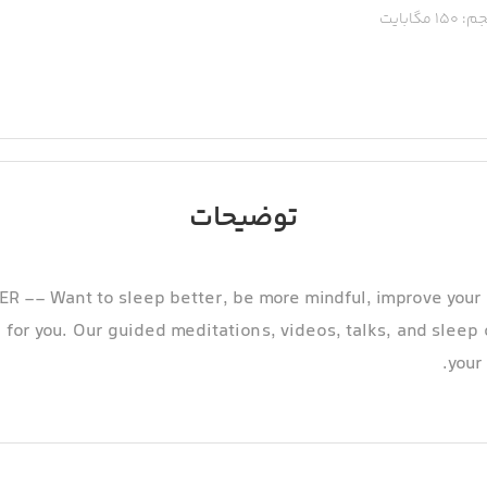
م:
150
مگابایت
توضیحات
-- Want to sleep better, be more mindful, improve your r
 for you. Our guided meditations, videos, talks, and sleep c
your 