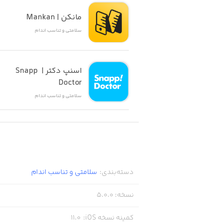
PRESS:
مانکن |‌ Mankan
سلامتی و تناسب اندام
** #1 Top listed app in New York Times ‘How to Meditate’ guide
اسنپ دکتر | Snapp 
** #1 in Apple’s ‘New Apps We Love’
Doctor
سلامتی و تناسب اندام
** Featured on The Daily Show, Good Morning America, Nightline, The Rachael Ray Show, and more.
SUBSCRIPTION PRICING AND TERMS:
دسته‌بندی
:
سلامتی و تناسب اندام
r auto-renewing monthly and yearly
نسخه
:
5.0.0
option, payment will be charged to
کمینه نسخه iOS
:
11.0