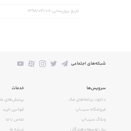
 automatically renew (at the duration
iod; your credit card will be charged
تاریخ بروزرسانی
:
۱۳۹۸/۰۳/۰۸
d. You can turn off an auto-renewing
 any unused portion of the term. Any
cription, where applicable. For more
npercent.com/terms-of-service OR
www.tenpercent.com/privacy-policy/
شبکه‌های اجتماعی
--------------
سرویس‌ها
خدمات
دانلود برنامه‌های مک
پرسش‌های مت
About the 10% Happier book:
فروشگاه سیب‌اپ
قوانین خرید
وبلاگ سیب‌اپ
تماس با ما
پنل توسعه‌دهندگان
درباره ما