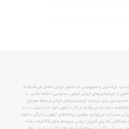
your iTunes Account at confirmation 
selected) unless auto-renew is turne
for renewal through your iTunes acc
subscription at any time from your 
unused portion of a free trial peri
information on our terms of ser
ب‌اپ، بزرگ‌ترین و سریع‌ترین اپ استور ایرانی، تلاش می‌کنیم به
ملی از اپلیکیشن‌های ایرانی آیفون دسترسی داشته باشید. با
حدودیتی برای دریافت اپلیکیشن‌های ایرانی از جمله موبایل
نخواهید داشت و می‌توانید از کار با آیفون خود لذت ببرید. در اپ
رانی سیب‌اپ، می‌توانید بهترین برنامه‌های آیفون را رایگان دانلود
کنید و از مشکلاتی که برای کاربران ایرانی سیستم عامل iOS ایجاد شده
ید. سیب‌اپ با آخرین نسخه اپلیکیشن‌های کاربردی ایرانی نظیر