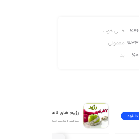
66
٪
خیلی خوب
- A library of 500+ guided meditatio
33
٪
معمولی
0
٪
بد
- Bite-size stories, wisdom, and insp
رژیم های لاغری و چاقی
دانلود
دانلود
سلامتی و تناسب اندام